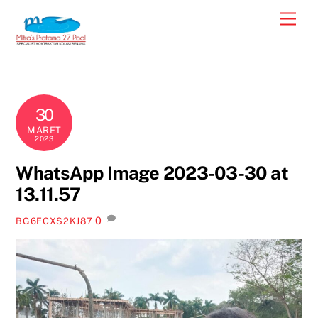
Skip
Men
to
content
30
MARET
2023
WhatsApp Image 2023-03-30 at
13.11.57
0
BG6FCXS2KJ87