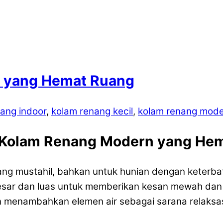
n yang Hemat Ruang
ang indoor
,
kolam renang kecil
,
kolam renang mod
i Kolam Renang Modern yang He
l yang mustahil, bahkan untuk hunian dengan keter
 besar dan luas untuk memberikan kesan mewah da
gin menambahkan elemen air sebagai sarana relaksa