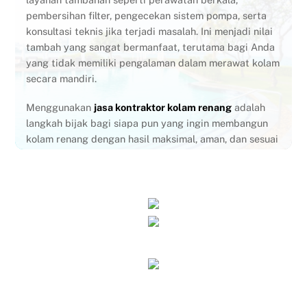
hasil pembangunan yang maksimal, aman, dan sesuai
pembersihan filter, pengecekan sistem pompa, serta
standar. Mulai dari perencanaan, proses pembangunan,
konsultasi teknis jika terjadi masalah. Ini menjadi nilai
hingga perawatan jangka panjang, Anda akan
tambah yang sangat bermanfaat, terutama bagi Anda
mendapatkan layanan yang profesional dan
yang tidak memiliki pengalaman dalam merawat kolam
bertanggung jawab. Jangan ragu untuk menanyakan
secara mandiri.
sertifikasi yang dimiliki sebelum memilih kontraktor,
karena dari sana, Anda bisa menilai kualitas dan
Menggunakan
jasa kontraktor kolam renang
adalah
kredibilitas jasa yang ditawarkan.
langkah bijak bagi siapa pun yang ingin membangun
kolam renang dengan hasil maksimal, aman, dan sesuai
harapan. Dengan dukungan tenaga ahli, proses
pembangunan akan lebih terarah, efisien, dan minim
risiko. Selain itu, Anda juga mendapatkan jaminan
kualitas serta kemudahan dalam aspek perizinan dan
perawatan jangka panjang. Jadi, daripada mengambil
risiko dengan pekerjaan yang dilakukan sendiri atau
oleh pihak yang kurang berpengalaman,
mempercayakan proyek ini kepada kontraktor
profesional adalah keputusan yang tepat.