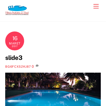
Skip
Men
to
content
16
MARET
2017
slide3
0
BG6FCXS2KJ87