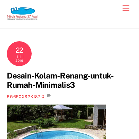
Skip
Men
to
content
22
JULI
2016
Desain-Kolam-Renang-untuk-
Rumah-Minimalis3
0
BG6FCXS2KJ87