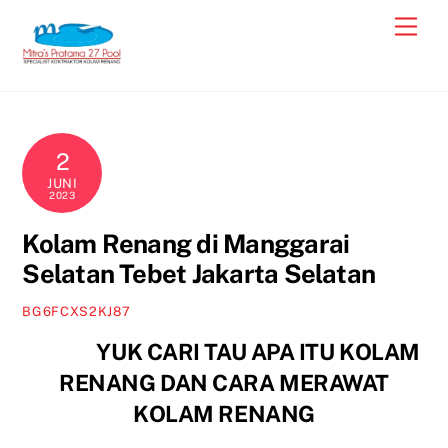
Skip
Men
to
content
2
JUNI
2023
Kolam Renang di Manggarai
Selatan Tebet Jakarta Selatan
BG6FCXS2KJ87
YUK CARI TAU APA ITU KOLAM
RENANG DAN CARA MERAWAT
KOLAM RENANG