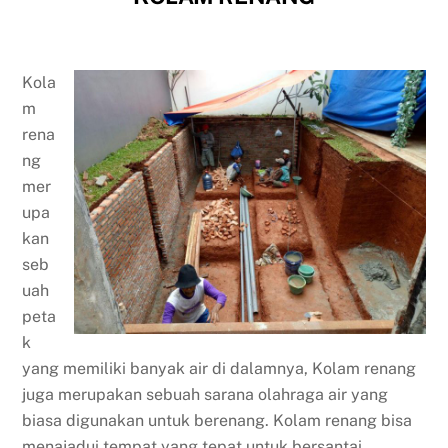
Kola
m
rena
ng
mer
upa
kan
seb
uah
peta
k
yang memiliki banyak air di dalamnya, Kolam renang
juga merupakan sebuah sarana olahraga air yang
biasa digunakan untuk berenang. Kolam renang bisa
menajadui tempat yang tepat untuk bersantai,