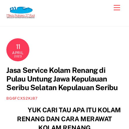
Skip
Men
to
content
11
APRIL
2023
Jasa Service Kolam Renang di
Pulau Untung Jawa Kepulauan
Seribu Selatan Kepulauan Seribu
BG6FCXS2KJ87
YUK CARI TAU APA ITU KOLAM
RENANG DAN CARA MERAWAT
KOLAM RENANG