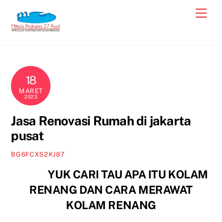
Skip
Men
to
content
18
MARET
2023
Jasa Renovasi Rumah di jakarta
pusat
BG6FCXS2KJ87
YUK CARI TAU APA ITU KOLAM
RENANG DAN CARA MERAWAT
KOLAM RENANG