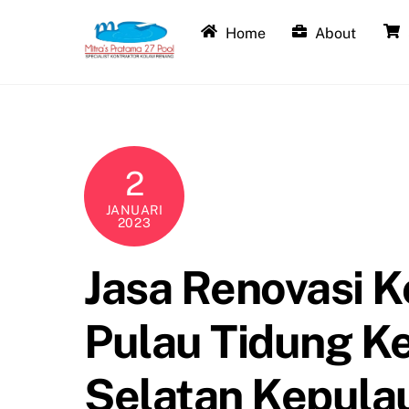
Skip
Home
About
to
content
2
JANUARI
2023
Jasa Renovasi 
Pulau Tidung K
Selatan Kepula