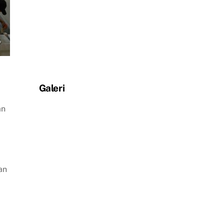
Galeri
an
an