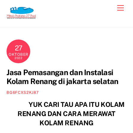
Skip
Men
to
content
27
OKTOBER
2022
Jasa Pemasangan dan Instalasi
Kolam Renang di jakarta selatan
BG6FCXS2KJ87
YUK CARI TAU APA ITU KOLAM
RENANG DAN CARA MERAWAT
KOLAM RENANG